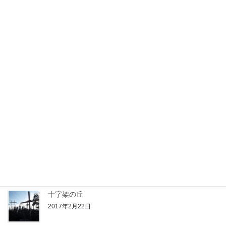
ー
ル
購読
ア
ド
169人の購読者に加わりましょう
レ
ス
最近の投稿
スチューデントハウス
2018年5月17日
シルクロードへ
2018年5月3日
十字架の丘
2017年2月22日