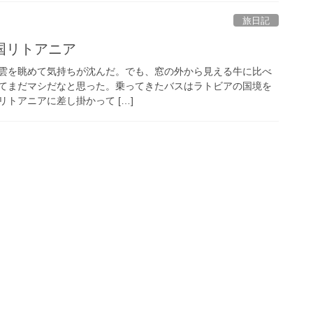
旅日記
国リトアニア
雲を眺めて気持ちが沈んだ。でも、窓の外から見える牛に比べ
てまだマシだなと思った。乗ってきたバスはラトビアの国境を
トアニアに差し掛かって […]