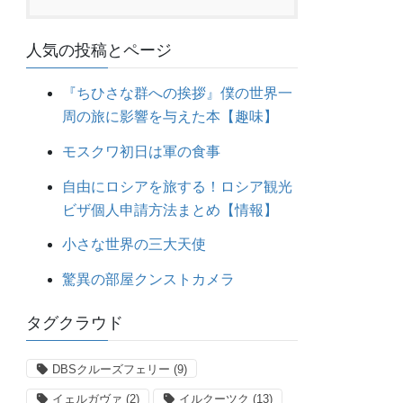
人気の投稿とページ
『ちひさな群への挨拶』僕の世界一
周の旅に影響を与えた本【趣味】
モスクワ初日は軍の食事
自由にロシアを旅する！ロシア観光
ビザ個人申請方法まとめ【情報】
小さな世界の三大天使
驚異の部屋クンストカメラ
タグクラウド
DBSクルーズフェリー
(9)
イェルガヴァ
(2)
イルクーツク
(13)