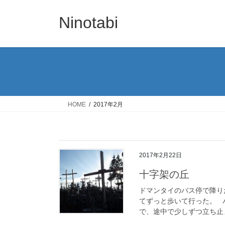
コ
ナ
ン
ビ
Ninotabi
テ
ゲ
ン
ー
ツ
シ
へ
ョ
ス
ン
キ
に
ッ
移
HOME
2017年2月
プ
動
2017年2月22日
十字架の丘
ドマンタイのバス停で降り
てずっと歩いて行った。 
で、途中で少しずつ立ち止ま