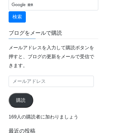
ブログをメールで購読
メールアドレスを入力して購読ボタンを
押すと、ブログの更新をメールで受信で
きます。
メ
ー
ル
購読
ア
ド
169人の購読者に加わりましょう
レ
最近の投稿