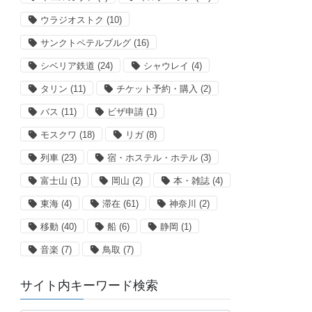
ウラジオストク
(10)
サンクトペテルブルグ
(16)
シベリア鉄道
(24)
シャウレイ
(4)
タリン
(11)
チケット予約・購入
(2)
バス
(11)
ビザ申請
(1)
モスクワ
(18)
リガ
(8)
列車
(23)
宿・ホステル・ホテル
(3)
富士山
(1)
岡山
(2)
本・雑誌
(4)
東海
(4)
滞在
(61)
神奈川
(2)
移動
(40)
船
(6)
静岡
(1)
音楽
(7)
鳥取
(7)
サイト内キーワード検索