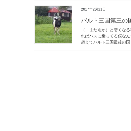
2017年2月21日
バルト三国第三の
（…また雨か）と暗くなる
ればバスに乗ってる僕なん
超えてバルト三国最後の国リ