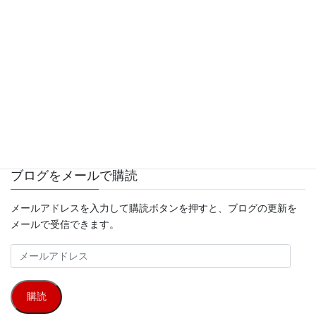
神奈川
(2)
移動
(40)
船
(6)
静岡
(1)
音楽
(7)
鳥取
(7)
サイト内キーワード検索
ブログをメールで購読
メールアドレスを入力して購読ボタンを押すと、ブログの更新を
メールで受信できます。
メ
ー
ル
購読
ア