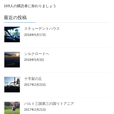
ド
169人の購読者に加わりましょう
レ
ス
最近の投稿
スチューデントハウス
2018年5月17日
シルクロードへ
2018年5月3日
十字架の丘
2017年2月22日
バルト三国第三の国リトアニア
2017年2月21日